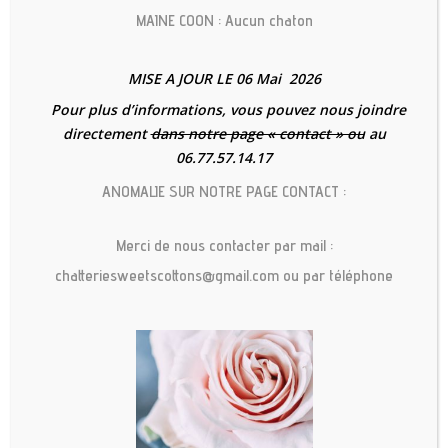
la santé de votre chat mais aussi la
MAINE COON : Aucun chaton
vôtre. Il est donc important de le
vermifuger régulièrement, et de savoir
MISE A JOUR LE 06 Mai 2026
détecter les signes d’infestation
Pour plus d’informations, vous pouvez nous joindre
éventuelle afin d’agir vite contre les
directement
dans notre page « contact » ou
au
parasites.
06.77.57.14.17
ANOMALIE SUR NOTRE PAGE CONTACT :
Pourquoi
Merci de nous contacter par mail :
chatteriesweetscottons@gmail.com ou par téléphone
vermifuger son
chat ?
Les vers peuvent provoquer des lésions