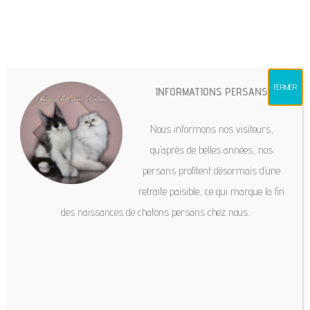
chatteriesweetscottons@gmail.com
FERMER
INFORMATIONS PERSANS
Chats
Hit enter to search or ESC to close
Nous informons nos visiteurs,
Vermifuger son chat
qu’après de belles années, nos
persans profitent désormais d’une
20 avril 2022
retraite paisible, ce qui marque la fin
des naissances de chatons persans chez nous.
Les vers intestinaux peuvent menacer