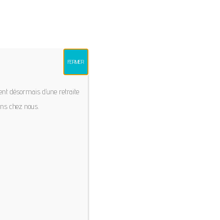
FERMER
ERIE
BLOG
CONTACT
ent désormais d’une retraite
ans chez nous.
Cottons