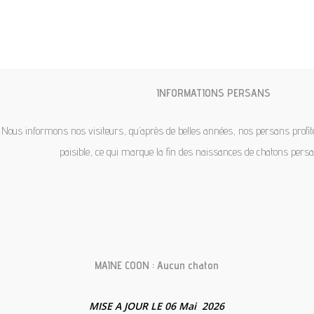
chatteriesweetscottons@gmail.com
NOS MAINE COONS
NOS CHATONS
LA CHATT
INFORMATIONS PERSANS
Nous informons nos visiteurs, qu’après de belles années, nos persans profit
paisible, ce qui marque la fin des naissances de chatons pers
rie des Sweet's 
MAINE COON : Aucun chaton
MISE A JOUR LE 06 Mai 2026