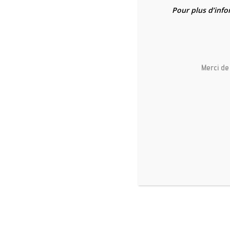
Pour plus d’info
Elevage familial de Persan Ch
Merci de
Hit enter to search or ESC to close