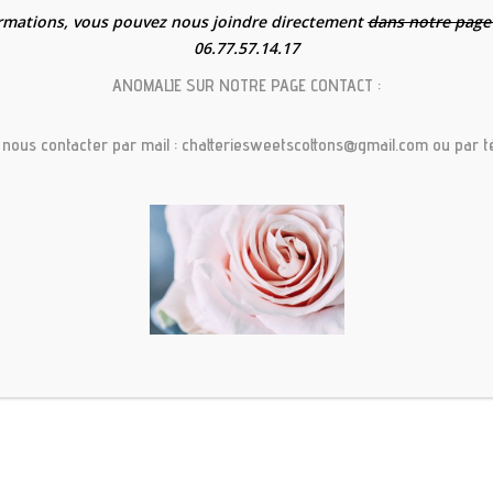
rmations, vous pouvez nous joindre directement
dans notre page
inchilla et Maine Coon dans le bassin du
06.77.57.14.17
ANOMALIE SUR NOTRE PAGE CONTACT :
 nous contacter par mail : chatteriesweetscottons@gmail.com ou par 