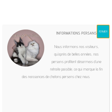
chatteriesweetscottons@gmail.com
FERMER
INFORMATIONS PERSANS
Hit enter to search or ESC to close
Nous informons nos visiteurs,
qu’après de belles années, nos
persans profitent désormais d’une
retraite paisible, ce qui marque la fin
des naissances de chatons persans chez nous.
Chatterie des Sweet's