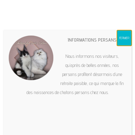
chatteriesweetscottons@gmail.com
FERMER
INFORMATIONS PERSANS
Chats
Hit enter to search or ESC to close
Nous informons nos visiteurs,
Un arbre à chat ? Pour son bien être !
qu’après de belles années, nos
persans profitent désormais d’une
1 mai 2021
retraite paisible, ce qui marque la fin
des naissances de chatons persans chez nous.
Votre petit félin est arrivé à la maison ?