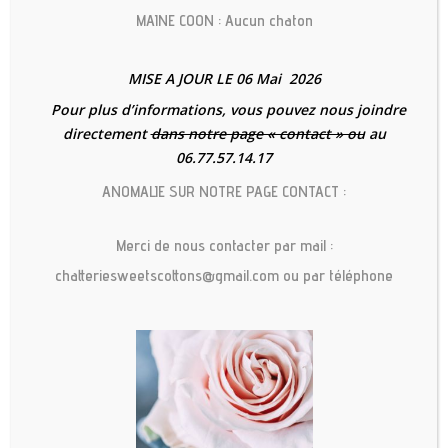
il a besoin d’avoir son espace rien qu’à
MAINE COON : Aucun chaton
lui.
MISE A JOUR LE 06 Mai 2026
Vous souhaitez son bonheur ? Rendez-
Pour plus d’informations, vous pouvez nous joindre
le heureux en lui offrant un arbre à
directement
dans notre page « contact » ou
au
chat !
06.77.57.14.17
ANOMALIE SUR NOTRE PAGE CONTACT :
Pourquoi un arbre
Merci de nous contacter par mail :
chatteriesweetscottons@gmail.com ou par téléphone
à chat ?
Bien que nos petits félins soient de
tendres compagnons, ils gardent
toujours en eux leur instinct sauvage et