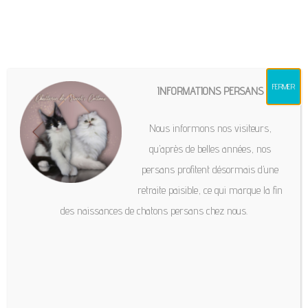
chatteriesweetscottons@gmail.com
FERMER
INFORMATIONS PERSANS
Category
Main Coon
Hit enter to search or ESC to close
Nous informons nos visiteurs,
qu’après de belles années, nos
persans profitent désormais d’une
retraite paisible, ce qui marque la fin
5
des naissances de chatons persans chez nous.
MAIN COON