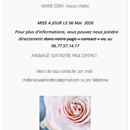
MAINE COON : Aucun chaton
MISE A JOUR LE 06 Mai 2026
Pour plus d’informations, vous pouvez nous joindre
22 février 2022
directement
dans notre page « contact » ou
au
Les Couleurs chez le
06.77.57.14.17
Maine Coon
ANOMALIE SUR NOTRE PAGE CONTACT :
Vous voulez adopter un
Maine Coon mais vous
Merci de nous contacter par mail :
vous sentez perdu parmi
chatteriesweetscottons@gmail.com ou par téléphone
toutes les couleurs…